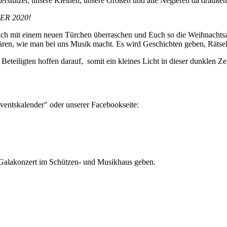
erstützer, unsere Kleinen, unsere Großen und alle Negieren da draußen
R 2020!
h mit einem neuen Türchen überraschen und Euch so die Weihnachtszei
ren, wie man bei uns Musik macht. Es wird Geschichten geben, Rätsel,
eteiligten hoffen darauf, somit ein kleines Licht in dieser dunklen Ze
ventskalender" oder unserer Facebookseite:
 Galakonzert im Schützen- und Musikhaus geben.