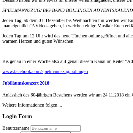
Deshalb haben wir uns etwas für unsere Vereinsmitglieder, unsere Unt
SPIELMANNSZUG/ BIG BAND BOLLINGEN ADVENTSKALENDE
Jeden Tag, ab dem 01. Dezember bis Weihnachten hin werden wir Euc
man eigentlich"?-Videos geben, in welchen einige Musiker Euch erklä
Jeden Tag um 12 Uhr wird das neue Türchen online geöffnet und alle B
warmen Herzen und guten Wünschen.
Bis genau in einer Woche also auf genau diesem Kanal im Reiter "Ad
www.facebook.com/spielmannszug.bollingen
Jubiläumskonzert 2018
Anlässlich des 60-jährigen Bestehens werden wir am 24.11.2018 ein
Weitere Informationen folgen....
Login Form
Benutzername