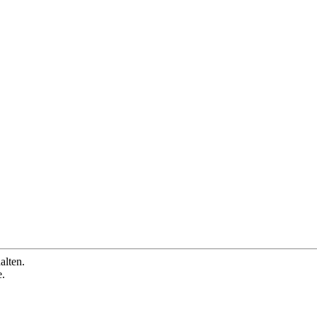
alten.
e.